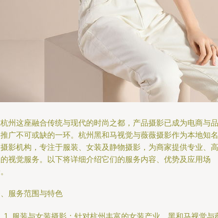
在杭州这座融合传统与现代的时尚之都，产品摄影已成为电商与
牌推广不可或缺的一环。杭州黑和马视觉与薇薇摄影作为本地知
的摄影机构，专注于服装、女装及静物摄影，为商家提供专业、
效的视觉服务。以下将详细介绍它们的服务内容、优势及应用场
景。
一、服务范围与特色
服装与女装摄影：针对杭州丰富的女装产业，黑和马视觉与