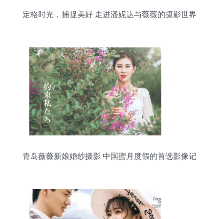
定格时光，捕捉美好 走进潘妮达与薇薇的摄影世界
青岛薇薇新娘婚纱摄影 中国蜜月度假的首选影像记
录者