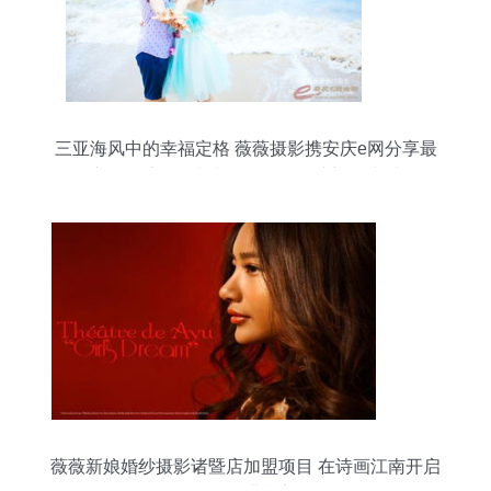
三亚海风中的幸福定格 薇薇摄影携安庆e网分享最
新外景客照，祝福Mr.陶&Ms.叶新婚快乐
薇薇新娘婚纱摄影诸暨店加盟项目 在诗画江南开启