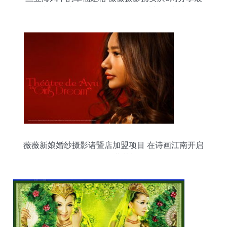
新外景客照，祝福Mr.陶&Ms.叶新婚快乐
薇薇新娘婚纱摄影诸暨店加盟项目 在诗画江南开启
您的创业梦想