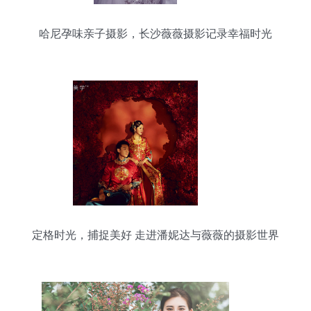
哈尼孕味亲子摄影，长沙薇薇摄影记录幸福时光
定格时光，捕捉美好 走进潘妮达与薇薇的摄影世界