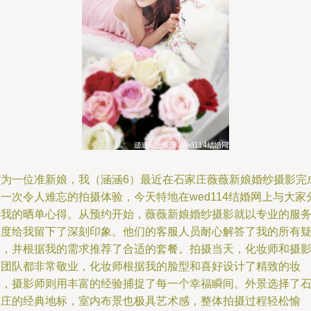
作为一位准新娘，我（涵涵6）最近在石家庄薇薇新娘婚纱摄影完
一次令人难忘的拍摄体验，今天特地在wed114结婚网上与大家
享我的晒单心得。从预约开始，薇薇新娘婚纱摄影就以专业的服
态度给我留下了深刻印象。他们的客服人员耐心解答了我的所有
问，并根据我的需求推荐了合适的套餐。拍摄当天，化妆师和摄
师团队都非常敬业，化妆师根据我的脸型和喜好设计了精致的妆
容，摄影师则用丰富的经验捕捉了每一个幸福瞬间。外景选择了
家庄的经典地标，室内布景也极具艺术感，整体拍摄过程轻松愉