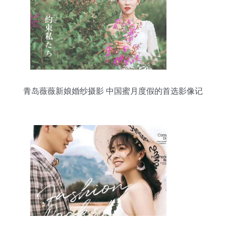
青岛薇薇新娘婚纱摄影 中国蜜月度假的首选影像记
录者