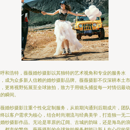
在呼和浩特，薇薇婚纱摄影以其独特的艺术视角和专业的服务水
平，成为众多新人信赖的婚纱摄影品牌。薇薇摄影不仅深耕本土
场，更将视野拓展至全球旅拍，致力于用镜头捕捉每一对情侣最
人的瞬间。
薇薇婚纱摄影注重个性化定制服务，从前期沟通到后期成片，团
始终以客户需求为核心，结合时尚潮流与经典美学，打造独一无
的婚纱摄影作品。无论是草原的辽阔、古城的韵味，还是海岛的
漫、都市的繁华，薇薇摄影的全球旅拍服务都能让新人在心仪的