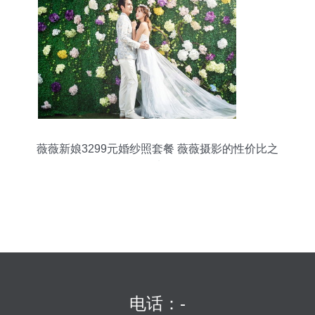
薇薇新娘3299元婚纱照套餐 薇薇摄影的性价比之
选
电话：-