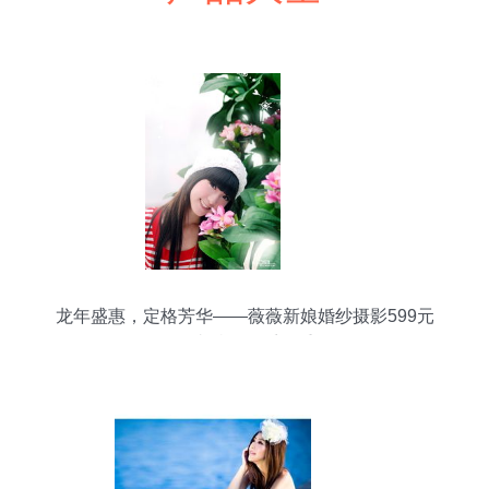
龙年盛惠，定格芳华——薇薇新娘婚纱摄影599元
个人写真特价套系隆重登场